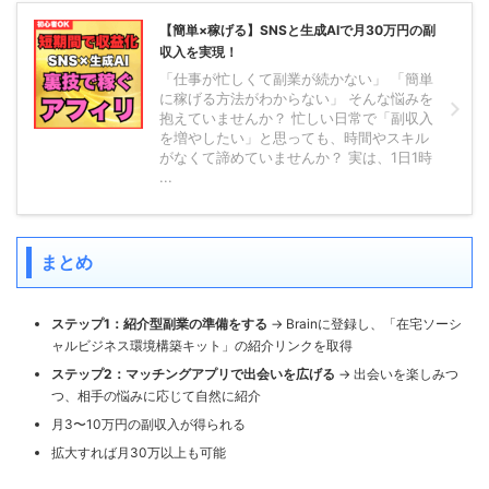
【簡単×稼げる】SNSと生成AIで月30万円の副
収入を実現！
「仕事が忙しくて副業が続かない」 「簡単
に稼げる方法がわからない」 そんな悩みを
抱えていませんか？ 忙しい日常で「副収入
を増やしたい」と思っても、時間やスキル
がなくて諦めていませんか？ 実は、1日1時
...
まとめ
ステップ1：紹介型副業の準備をする
→ Brainに登録し、「在宅ソーシ
ャルビジネス環境構築キット」の紹介リンクを取得
ステップ2：マッチングアプリで出会いを広げる
→ 出会いを楽しみつ
つ、相手の悩みに応じて自然に紹介
月3〜10万円の副収入が得られる
拡大すれば月30万以上も可能