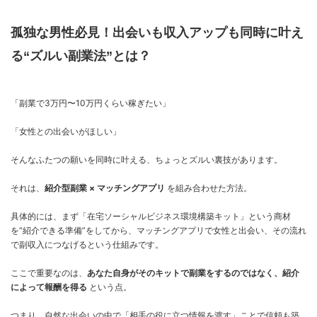
孤独な男性必見！出会いも収入アップも同時に叶え
る“ズルい副業法”とは？
「副業で3万円〜10万円くらい稼ぎたい」
「女性との出会いがほしい」
そんなふたつの願いを同時に叶える、ちょっとズルい裏技があります。
それは、
紹介型副業 × マッチングアプリ
を組み合わせた方法。
具体的には、まず「在宅ソーシャルビジネス環境構築キット」という商材
を“紹介できる準備”をしてから、マッチングアプリで女性と出会い、その流れ
で副収入につなげるという仕組みです。
ここで重要なのは、
あなた自身がそのキットで副業をするのではなく、紹介
によって報酬を得る
という点。
つまり、自然な出会いの中で「相手の役に立つ情報を渡す」ことで信頼も築