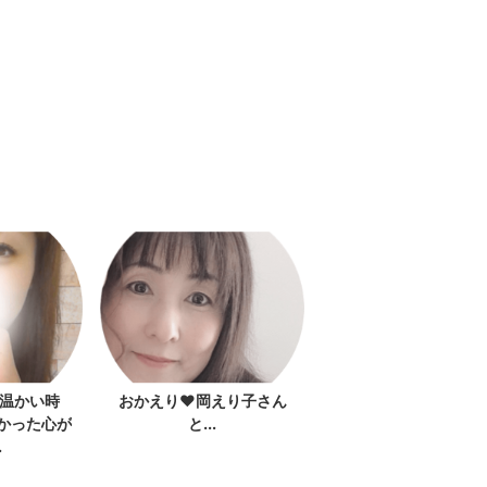
の温かい時
おかえり♥️岡えり子さん
かった心が
と...
.