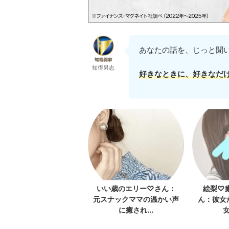
あなたの話を、じっと聞
知得男志
好きなときに、好きなだ
言葉
いい歳のエリー♡さん：
絵梨♡
元スナックママの温かい声
ん：彼女
に癒され...
女