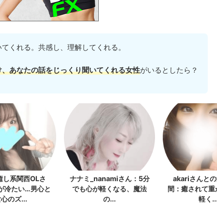
いてくれる。共感し、理解してくれる。
け、あなたの話をじっくり聞いてくれる女性
がいるとしたら？
癒し系関西OLさ
ナナミ_nanamiさん：5分
akariさんと
が冷たい…男心と
でも心が軽くなる、魔法
間：癒されて重
心のズ...
の...
軽く..